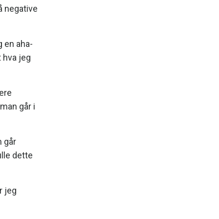
så negative
g en aha-
t hva jeg
være
 man går i
m går
lle dette
r jeg