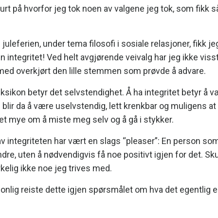
eg lurt på hvorfor jeg tok noen av valgene jeg tok, som fikk 
uleferien, under tema filosofi i sosiale relasjoner, fikk je
 integritet! Ved helt avgjørende veivalg har jeg ikke viss
og med overkjørt den lille stemmen som prøvde å advare.
eksikon betyr det selvstendighet. Å ha integritet betyr å 
te blir da å være uselvstendig, lett krenkbar og muligens at
et mye om å miste meg selv og å gå i stykker.
av integriteten har vært en slags “pleaser”: En person so
ndre, uten å nødvendigvis få noe positivt igjen for det. Sku
elig ikke noe jeg trives med.
nlig reiste dette igjen spørsmålet om hva det egentlig e