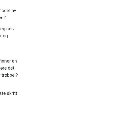
hodet av
en?
meg selv
r og
finner en
jøre det
r trøbbel?
ste skritt