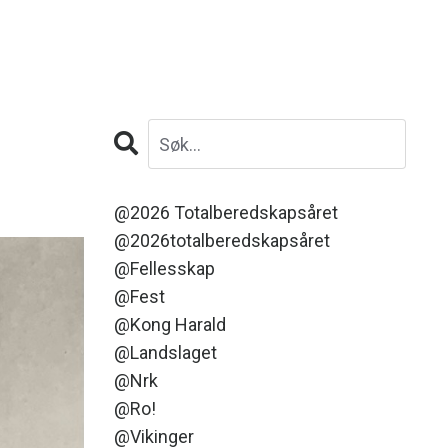
@2026 Totalberedskapsåret
@2026totalberedskapsåret
@fellesskap
@fest
@kong Harald
@landslaget
@nrk
@ro!
@vikinger