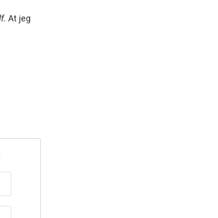
f.
At jeg
r