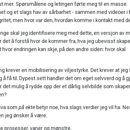
ne ut mer. Spørsmålene og letingen førte meg til en masse
het og et slags hav av sårbarhet - sammen med videoer i 
egritet, men hvor var den, hvordan komme i kontakt med d
enge skal jeg identifisere meg med dette, en versjon av 
r det å forstå hvor de kommer fra, hva jeg ubevisst skape
t hvor endringen kan skje, på den andre siden: hvor skal
g krever en mobilisering av viljestyrke. Det krever at jeg 
 få til. Dypest sett handler det om eget selvverd og å g
 Er det mulig å rydde opp der et dårlig selvbilde som skape
en?
, hva som
på ekte
betyr noe, hva slags verdier jeg vil ha. Ne
en jeg ønsker å være.
ste prosesser, vaner og mønstre.