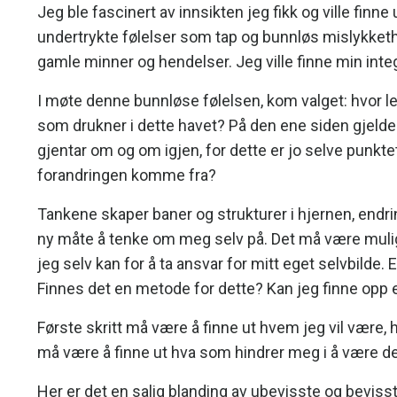
Jeg ble fascinert av innsikten jeg fikk og ville fin
undertrykte følelser som tap og bunnløs mislykket
gamle minner og hendelser. Jeg ville finne min int
I møte denne bunnløse følelsen, kom valget: hvor l
som drukner i dette havet? På den ene siden gjelde
gjentar om og om igjen, for dette er jo selve punkte
forandringen komme fra?
Tankene skaper baner og strukturer i hjernen, endrin
ny måte å tenke om meg selv på. Det må være mulig å
jeg selv kan for å ta ansvar for mitt eget selvbilde.
Finnes det en metode for dette? Kan jeg finne opp 
Første skritt må være å finne ut hvem jeg vil være
må være å finne ut hva som hindrer meg i å være d
Her er det en salig blanding av ubevisste og bevis